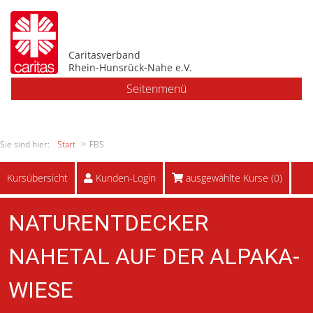
Caritasverband
Rhein-Hunsrück-Nahe e.V.
Seitenmenü
Sie sind hier:
Start
FBS
Kursübersicht
Kunden-Login
ausgewählte Kurse (
0
)
NATURENTDECKER
NAHETAL AUF DER ALPAKA-
WIESE