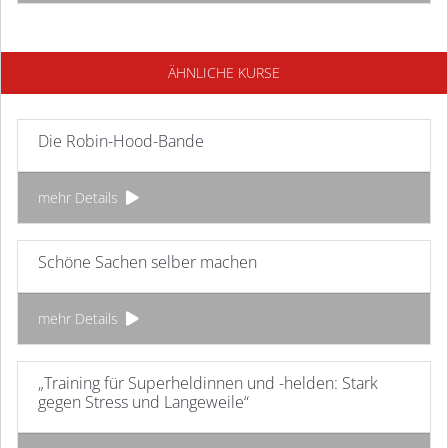
ÄHNLICHE KURSE
Die Robin-Hood-Bande
mehr Details
Schöne Sachen selber machen
mehr Details
„Training für Superheldinnen und -helden: Stark
gegen Stress und Langeweile“