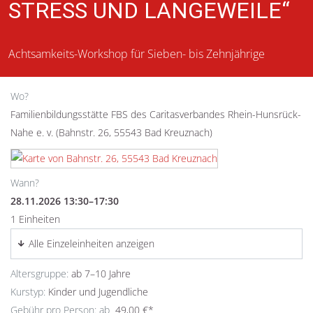
STRESS UND LANGEWEILE“
Achtsamkeits-Workshop für Sieben- bis Zehnjährige
Wo?
Familienbildungsstätte FBS des Caritasverbandes Rhein-Hunsrück-
Nahe e. v. (Bahnstr. 26, 55543 Bad Kreuznach)
Wann?
28.11.2026 13:30–17:30
1 Einheiten
Alle Einzeleinheiten anzeigen
Altersgruppe:
ab 7–10 Jahre
Kurstyp:
Kinder und Jugendliche
Gebühr pro Person: ab
49,00 €*