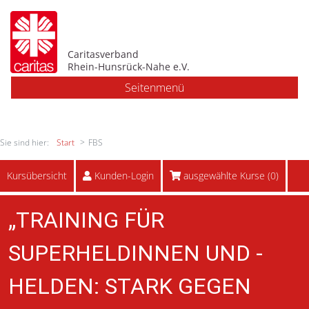
Caritasverband
Rhein-Hunsrück-Nahe e.V.
Seitenmenü
Sie sind hier:
Start
FBS
Kursübersicht
Kunden-Login
ausgewählte Kurse (
0
)
„TRAINING FÜR
SUPERHELDINNEN UND -
HELDEN: STARK GEGEN